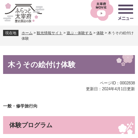
ペ
メ
ー
ニ
ジ
ュ
の
ー
先
を
現在地
ホーム
>
観光情報サイト
>
遊ぶ・体験する
>
体験
>
木うその絵付け
頭
飛
体験
で
ば
す
し
。
て
本
本
木うその絵付け体験
文
文
へ
ページID：0002838
更新日：2024年4月1日更新
一般・修学旅行向
体験プログラム