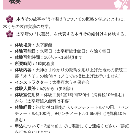
概要
木うそ
の故事や“うそ替え”についての概略を学ぶとともに、
木うその製作実演の見学。
太宰府の「民芸品」を代表する
木うその絵付け
を体験する。
体験場所：
太宰府館
体験可能日：
水曜日（太宰府館休館日）を除く毎日
体験可能時間：
10時から16時頃まで
所要時間：
1時間程度
体験内容：
天神さまゆかりの鷽鳥を彫り上げた地元の伝統工
芸「木うそ」の絵付け（ノミでの撥ね上げは行いません）
インストラクター：
太宰府木うそ保存会
体験人員等：
5名から（要相談）
体験室使用料：
体験工房1室1時間330円（消費税10%含む）
から（太宰府館入館料は不要）
体験経費：
箱代含む1個あたり6センチメートル770円、7セン
チメートル1,100円、9センチメートル1,650円（消費税10％
含む）
申込について：
2週間前までに電話にてご連絡ください（詳細
を打ち合わせます）