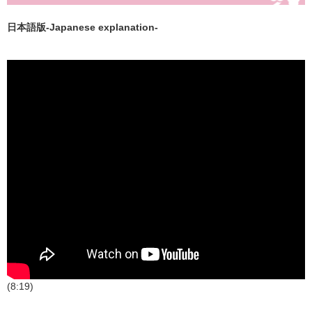
日本語版-Japanese explanation-
(8:19)