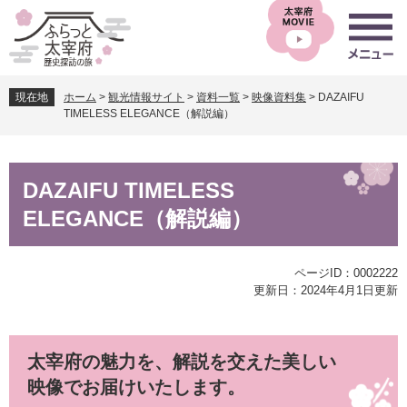
ペ
メ
ー
ニ
ジ
ュ
の
ー
先
を
現在地
ホーム
>
観光情報サイト
>
資料一覧
>
映像資料集
>
DAZAIFU
頭
飛
TIMELESS ELEGANCE（解説編）
で
ば
す
し
。
て
本
本
DAZAIFU TIMELESS
文
文
ELEGANCE（解説編）
へ
ページID：0002222
更新日：2024年4月1日更新
太宰府の魅力を、解説を交えた美しい
映像でお届けいたします。