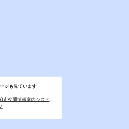
ージも見ています
府市交通情報案内システ
ジ