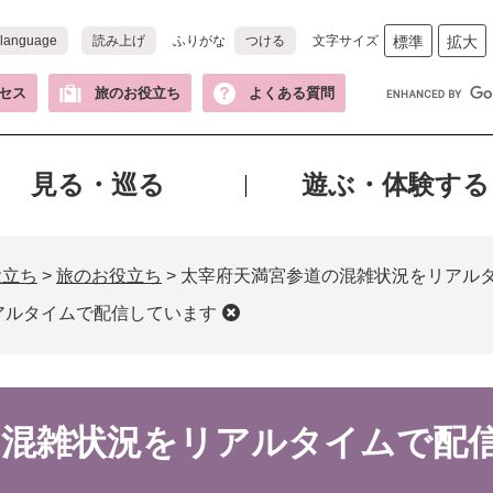
 language
読み上げ
ふりがな
つける
文字サイズ
標準
拡大
G
セス
旅のお役立ち
よくある質問
o
o
g
見る・巡る
遊ぶ・体験する
l
e
カ
ス
役立ち
>
旅のお役立ち
>
太宰府天満宮参道の混雑状況をリアル
タ
アルタイムで配信しています
ム
検
索
の混雑状況をリアルタイムで配