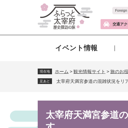
ペ
メ
ー
ニ
Foreign
ジ
ュ
の
ー
交通アク
先
を
頭
飛
で
ば
イベント情報
す
し
。
て
本
ホーム
>
観光情報サイト
>
旅のお
文
現在地
へ
太宰府天満宮参道の混雑状況をリ
足あと
本
文
太宰府天満宮参道
す