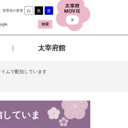
背景色の変更
白
黒
青
太宰府館
タイムで配信しています
信していま