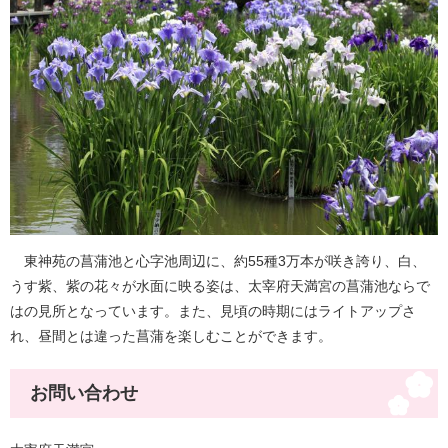
東神苑の菖蒲池と心字池周辺に、約55種3万本が咲き誇り、白、
うす紫、紫の花々が水面に映る姿は、太宰府天満宮の菖蒲池ならで
はの見所となっています。また、見頃の時期にはライトアップさ
れ、昼間とは違った菖蒲を楽しむことができます。
お問い合わせ