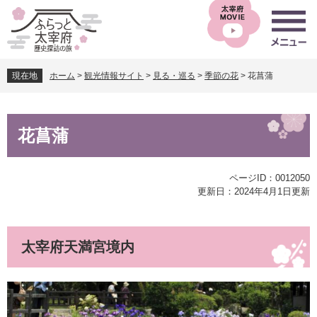
ペ
メ
ー
ニ
ジ
ュ
の
ー
先
を
現在地
ホーム
>
観光情報サイト
>
見る・巡る
>
季節の花
>
花菖蒲
頭
飛
で
ば
す
し
本
。
て
花菖蒲
文
本
文
へ
ページID：0012050
更新日：2024年4月1日更新
太宰府天満宮境内