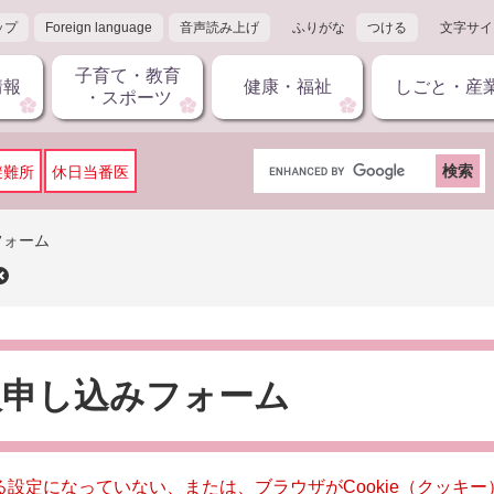
ップ
Foreign language
音声読み上げ
ふりがな
つける
文字サイ
子育て・教育
情報
健康・福祉
しごと・産
・スポーツ
G
避難所
休日当番医
o
o
g
フォーム
l
e
カ
ス
タ
ム
入申し込みフォーム
検
索
きる設定になっていない、または、ブラウザがCookie（クッ