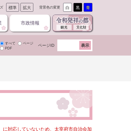
ズ
標準
拡大
背景色の変更
白
黒
青
業
市政情報
すべて
ページ
ページID
PDF
キー）に対応していないため、太宰府市自治会加