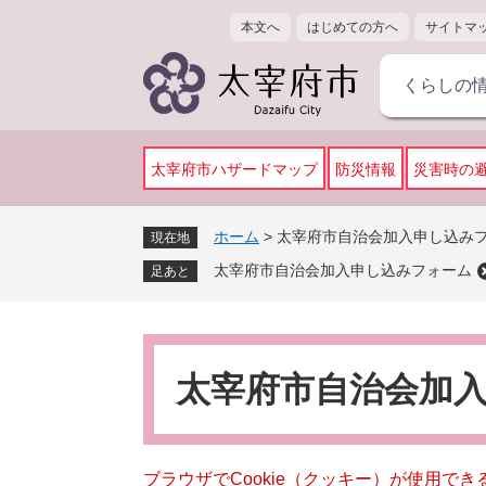
ペ
メ
本文へ
はじめての方へ
サイトマ
ー
ニ
ジ
ュ
くらしの
の
ー
先
を
頭
飛
で
ば
太宰府市ハザードマップ
防災情報
災害時の
す
し
。
て
ホーム
>
太宰府市自治会加入申し込み
現在地
本
太宰府市自治会加入申し込みフォーム
文
足あと
へ
本
文
太宰府市自治会加
ブラウザでCookie（クッキー）が使用で