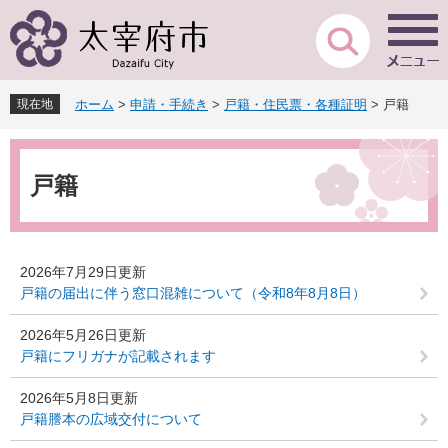
ペ
メ
ー
ニ
ジ
ュ
の
ー
先
を
現在地
ホーム
>
申請・手続き
>
戸籍・住民票・各種証明
>
戸籍
頭
飛
で
ば
本
す
し
文
。
て
戸籍
本
文
へ
2026年7月29日更新
戸籍の届出に伴う窓口混雑について（令和8年8月8日）
2026年5月26日更新
戸籍にフリガナが記載されます
2026年5月8日更新
戸籍謄本の広域交付について