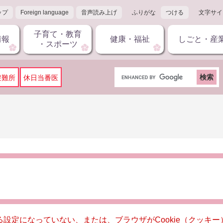
ップ
Foreign language
音声読み上げ
ふりがな
つける
文字サイ
子育て・教育
情報
健康・福祉
しごと・産
・スポーツ
G
避難所
休日当番医
o
o
g
l
e
カ
ス
タ
ム
検
索
きる設定になっていない、または、ブラウザがCookie（クッ