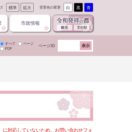
ズ
標準
拡大
背景色の変更
白
黒
青
業
市政情報
すべて
ページ
ページID
PDF
キー）に対応していないため、お問い合わせフォ