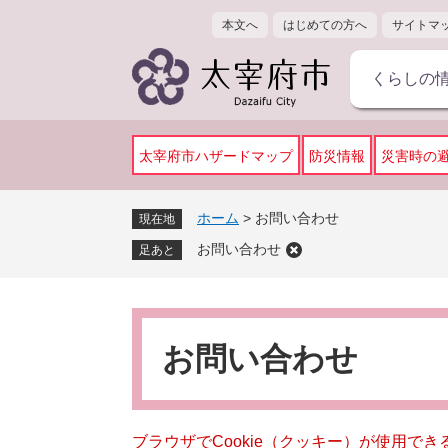
ペ
メ
本文へ
はじめての方へ
サイトマ
ー
ニ
ジ
ュ
くらしの
の
ー
先
を
頭
飛
で
ば
太宰府市ハザードマップ
防災情報
災害時の
す
し
。
て
ホーム
>
お問い合わせ
現在地
本
お問い合わせ
文
足あと
へ
本
文
お問い合わせ
ブラウザでCookie（クッキー）が使用で