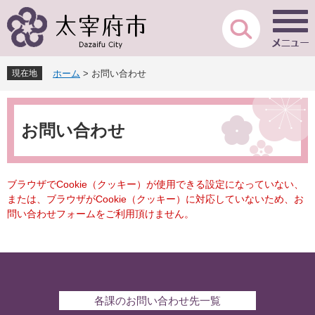
ペ
メ
ー
ニ
ジ
ュ
の
ー
先
を
現在地
ホーム
>
お問い合わせ
頭
飛
で
ば
本
す
し
文
。
て
お問い合わせ
本
文
へ
ブラウザでCookie（クッキー）が使用できる設定になっていない、
または、ブラウザがCookie（クッキー）に対応していないため、お
問い合わせフォームをご利用頂けません。
各課のお問い合わせ先一覧