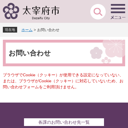
ペ
メ
ー
ニ
ジ
ュ
の
ー
先
を
現在地
ホーム
>
お問い合わせ
頭
飛
で
ば
本
す
し
文
。
て
お問い合わせ
本
文
へ
ブラウザでCookie（クッキー）が使用できる設定になっていない、
または、ブラウザがCookie（クッキー）に対応していないため、お
問い合わせフォームをご利用頂けません。
各課のお問い合わせ先一覧