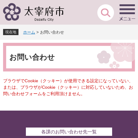
ペ
メ
ー
ニ
ジ
ュ
の
ー
先
を
現在地
ホーム
>
お問い合わせ
頭
飛
で
ば
本
す
し
文
。
て
お問い合わせ
本
文
へ
ブラウザでCookie（クッキー）が使用できる設定になっていない、
または、ブラウザがCookie（クッキー）に対応していないため、お
問い合わせフォームをご利用頂けません。
各課のお問い合わせ先一覧