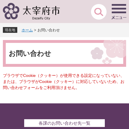
ペ
メ
ー
ニ
ジ
ュ
の
ー
先
を
現在地
ホーム
>
お問い合わせ
頭
飛
で
ば
本
す
し
文
。
て
お問い合わせ
本
文
へ
ブラウザでCookie（クッキー）が使用できる設定になっていない、
または、ブラウザがCookie（クッキー）に対応していないため、お
問い合わせフォームをご利用頂けません。
各課のお問い合わせ先一覧