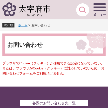
ペ
メ
ー
ニ
ジ
ュ
の
ー
先
を
現在地
ホーム
>
お問い合わせ
頭
飛
で
ば
本
す
し
文
。
て
お問い合わせ
本
文
へ
ブラウザでCookie（クッキー）が使用できる設定になっていない、
または、ブラウザがCookie（クッキー）に対応していないため、お
問い合わせフォームをご利用頂けません。
各課のお問い合わせ先一覧