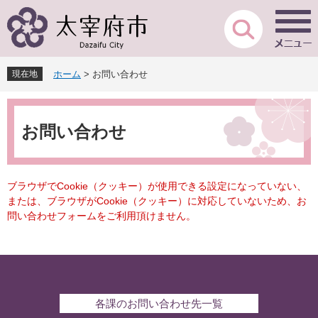
ペ
メ
ー
ニ
ジ
ュ
の
ー
先
を
現在地
ホーム
>
お問い合わせ
頭
飛
で
ば
本
す
し
文
。
て
お問い合わせ
本
文
へ
ブラウザでCookie（クッキー）が使用できる設定になっていない、
または、ブラウザがCookie（クッキー）に対応していないため、お
問い合わせフォームをご利用頂けません。
各課のお問い合わせ先一覧