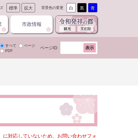
ズ
標準
拡大
背景色の変更
白
黒
青
業
市政情報
すべて
ページ
ページID
PDF
キー）に対応していないため、お問い合わせフォ