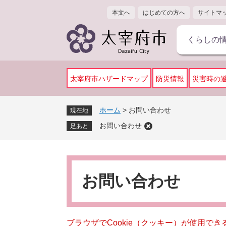
ペ
メ
本文へ
はじめての方へ
サイトマ
ー
ニ
ジ
ュ
くらしの
の
ー
先
を
頭
飛
で
ば
太宰府市ハザードマップ
防災情報
災害時の
す
し
。
て
ホーム
>
お問い合わせ
現在地
本
お問い合わせ
文
足あと
へ
本
文
お問い合わせ
ブラウザでCookie（クッキー）が使用で