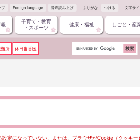
ップ
Foreign language
音声読み上げ
ふりがな
つける
文字サイ
子育て・教育
情報
健康・福祉
しごと・産
・スポーツ
G
避難所
休日当番医
o
o
g
l
e
カ
ス
タ
ム
検
索
きる設定になっていない、または、ブラウザがCookie（クッ