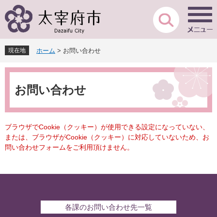
ペ
メ
ー
ニ
ジ
ュ
の
ー
先
を
現在地
ホーム
>
お問い合わせ
頭
飛
で
ば
本
す
し
文
。
て
お問い合わせ
本
文
へ
ブラウザでCookie（クッキー）が使用できる設定になっていない、
または、ブラウザがCookie（クッキー）に対応していないため、お
問い合わせフォームをご利用頂けません。
各課のお問い合わせ先一覧