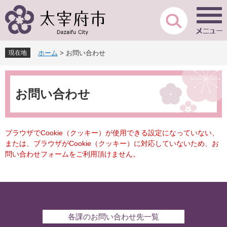
ペ
メ
ー
ニ
ジ
ュ
の
ー
先
を
現在地
ホーム
>
お問い合わせ
頭
飛
で
ば
本
す
し
文
。
て
お問い合わせ
本
文
へ
ブラウザでCookie（クッキー）が使用できる設定になっていない、
または、ブラウザがCookie（クッキー）に対応していないため、お
問い合わせフォームをご利用頂けません。
各課のお問い合わせ先一覧