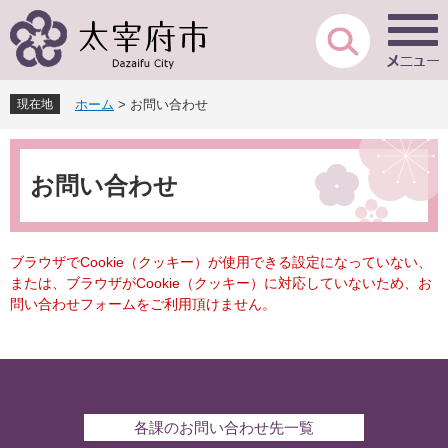
ペ
メ
ー
ニ
ジ
ュ
の
ー
先
を
現在地
ホーム
>
お問い合わせ
頭
飛
で
ば
本
す
し
文
。
て
お問い合わせ
本
文
へ
ブラウザでCookie（クッキー）が使用できる設定になっていない、
または、ブラウザがCookie（クッキー）に対応していないため、お
問い合わせフォームをご利用頂けません。
各課のお問い合わせ先一覧