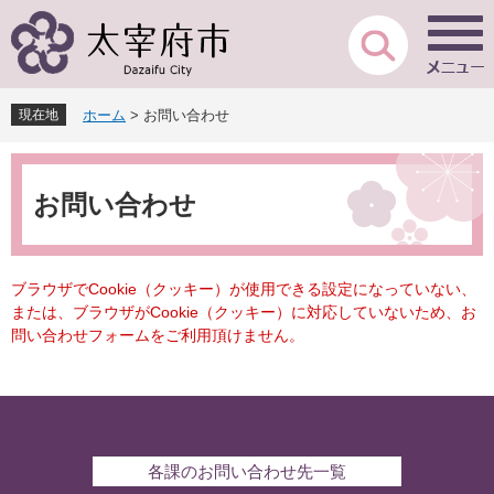
ペ
メ
ー
ニ
ジ
ュ
の
ー
先
を
現在地
ホーム
>
お問い合わせ
頭
飛
で
ば
本
す
し
文
。
て
お問い合わせ
本
文
へ
ブラウザでCookie（クッキー）が使用できる設定になっていない、
または、ブラウザがCookie（クッキー）に対応していないため、お
問い合わせフォームをご利用頂けません。
各課のお問い合わせ先一覧