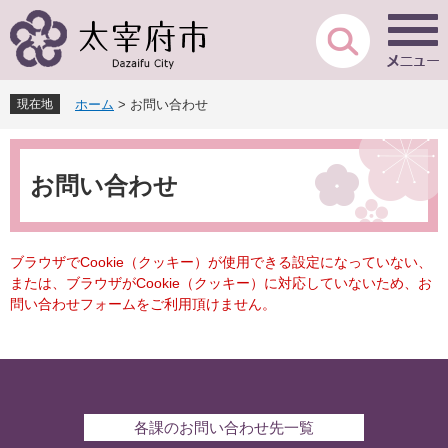
ペ
メ
ー
ニ
ジ
ュ
の
ー
先
を
現在地
ホーム
>
お問い合わせ
頭
飛
で
ば
本
す
し
文
。
て
お問い合わせ
本
文
へ
ブラウザでCookie（クッキー）が使用できる設定になっていない、
または、ブラウザがCookie（クッキー）に対応していないため、お
問い合わせフォームをご利用頂けません。
各課のお問い合わせ先一覧