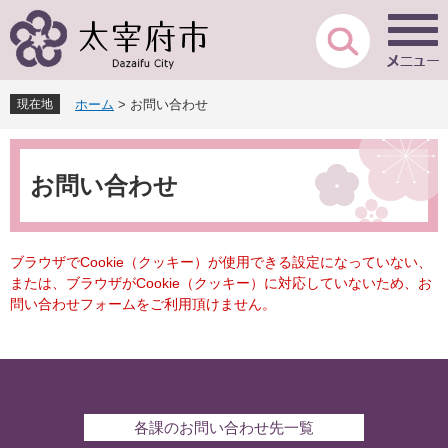
ペ
メ
ー
ニ
ジ
ュ
の
ー
先
を
現在地
ホーム
>
お問い合わせ
頭
飛
で
ば
本
す
し
文
。
て
お問い合わせ
本
文
へ
ブラウザでCookie（クッキー）が使用できる設定になっていない、
または、ブラウザがCookie（クッキー）に対応していないため、お
問い合わせフォームをご利用頂けません。
各課のお問い合わせ先一覧