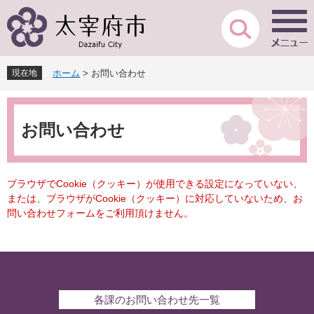
ペ
メ
ー
ニ
ジ
ュ
の
ー
先
を
現在地
ホーム
>
お問い合わせ
頭
飛
で
ば
本
す
し
文
。
て
お問い合わせ
本
文
へ
ブラウザでCookie（クッキー）が使用できる設定になっていない、
または、ブラウザがCookie（クッキー）に対応していないため、お
問い合わせフォームをご利用頂けません。
各課のお問い合わせ先一覧