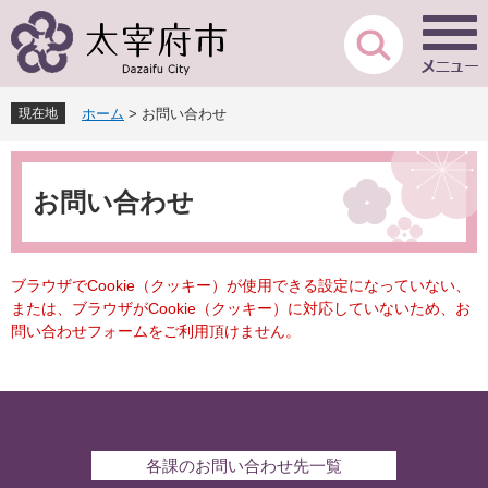
ペ
メ
ー
ニ
ジ
ュ
の
ー
先
を
現在地
ホーム
>
お問い合わせ
頭
飛
で
ば
本
す
し
文
。
て
お問い合わせ
本
文
へ
ブラウザでCookie（クッキー）が使用できる設定になっていない、
または、ブラウザがCookie（クッキー）に対応していないため、お
問い合わせフォームをご利用頂けません。
各課のお問い合わせ先一覧