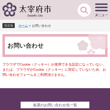
ペ
メ
ー
ニ
ジ
ュ
の
ー
先
を
現在地
ホーム
>
お問い合わせ
頭
飛
で
ば
本
す
し
文
。
て
お問い合わせ
本
文
へ
ブラウザでCookie（クッキー）が使用できる設定になっていない、
または、ブラウザがCookie（クッキー）に対応していないため、お
問い合わせフォームをご利用頂けません。
各課のお問い合わせ先一覧