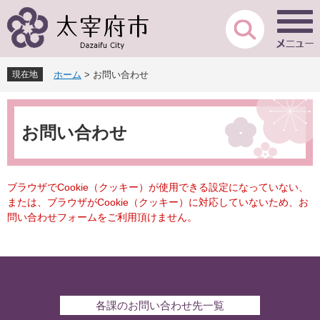
ペ
メ
ー
ニ
ジ
ュ
の
ー
先
を
現在地
ホーム
>
お問い合わせ
頭
飛
で
ば
本
す
し
文
。
て
お問い合わせ
本
文
へ
ブラウザでCookie（クッキー）が使用できる設定になっていない、
または、ブラウザがCookie（クッキー）に対応していないため、お
問い合わせフォームをご利用頂けません。
各課のお問い合わせ先一覧