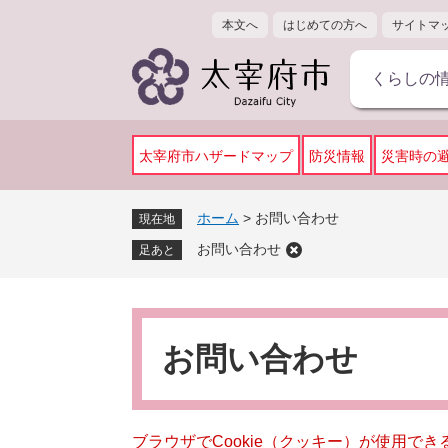
ペ
メ
本文へ
はじめての方へ
サイトマ
ー
ニ
ジ
ュ
くらしの
の
ー
先
を
頭
飛
で
ば
太宰府市ハザードマップ
防災情報
災害時の
す
し
。
て
ホーム
>
お問い合わせ
現在地
本
お問い合わせ
文
足あと
へ
本
文
お問い合わせ
ブラウザでCookie（クッキー）が使用で