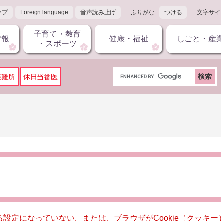
ップ
Foreign language
音声読み上げ
ふりがな
つける
文字サイ
子育て・教育
情報
健康・福祉
しごと・産
・スポーツ
G
避難所
休日当番医
o
o
g
l
e
カ
ス
タ
ム
検
索
きる設定になっていない、または、ブラウザがCookie（クッ