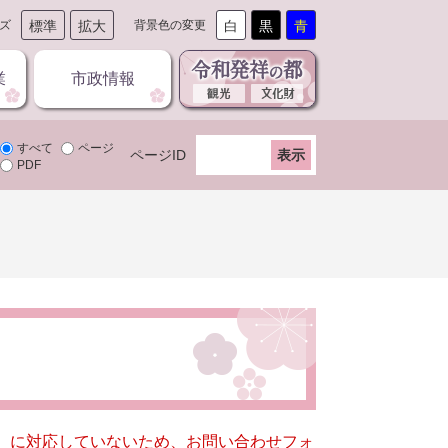
ズ
標準
拡大
背景色の変更
白
黒
青
業
市政情報
すべて
ページ
ページID
PDF
キー）に対応していないため、お問い合わせフォ