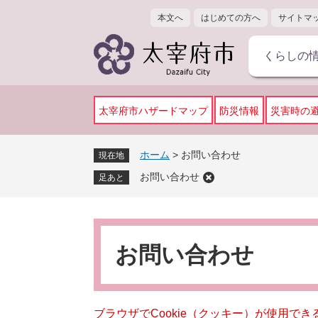
ペ
メ
本文へ
はじめての方へ
サイトマ
ー
ニ
ジ
ュ
くらしの
の
ー
先
を
頭
飛
で
ば
太宰府市ハザードマップ
防災情報
災害時の
す
し
。
て
ホーム
>
お問い合わせ
現在地
本
お問い合わせ
文
足あと
へ
本
文
お問い合わせ
ブラウザでCookie（クッキー）が使用で