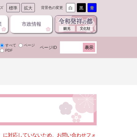
ズ
標準
拡大
背景色の変更
白
黒
青
業
市政情報
すべて
ページ
ページID
PDF
キー）に対応していないため、お問い合わせフォ