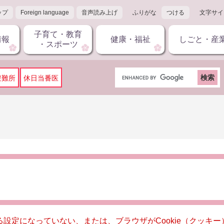
ップ
Foreign language
音声読み上げ
ふりがな
つける
文字サイ
子育て・教育
情報
健康・福祉
しごと・産
・スポーツ
G
避難所
休日当番医
o
o
g
l
e
カ
ス
タ
ム
検
索
きる設定になっていない、または、ブラウザがCookie（クッ